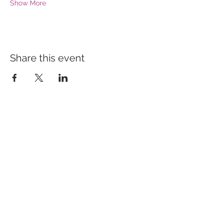
Show More
Share this event
WupperCocktail GbR - Cocktails
of your dreams
info@wuppercocktail.de
0202 60944582
Nützenberger Str. 210, 42115 Wuppertal,