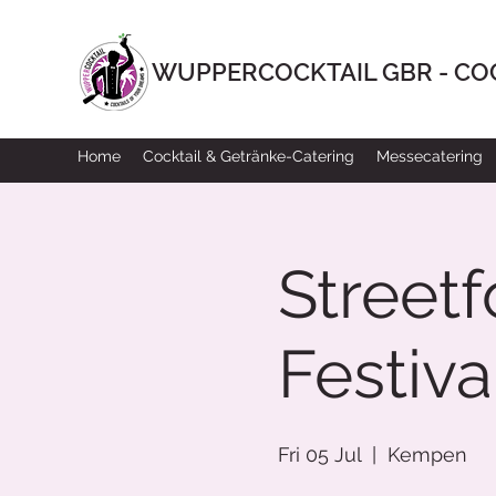
WUPPERCOCKTAIL GBR - CO
Home
Cocktail & Getränke-Catering
Messecatering
Street
Festiv
Fri 05 Jul
  |  
Kempen