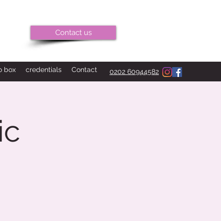
Contact us
o box
credentials
Contact
0202 60944582
ic