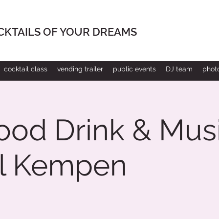
CKTAILS OF YOUR DREAMS
cocktail class
vending trailer
public events
DJ team
phot
food Drink & Mus
al Kempen