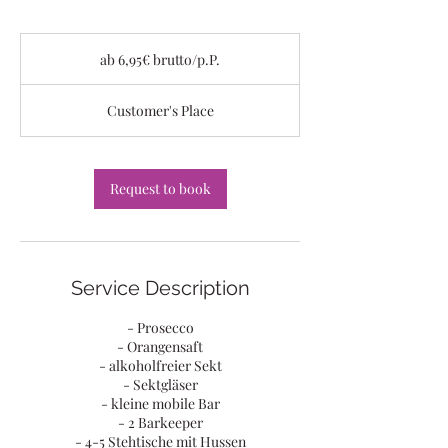
ab
6,95€
ab 6,95€ brutto/p.P.
brutto/p.P.
Customer's Place
Request to book
Service Description
- Prosecco
- Orangensaft
- alkoholfreier Sekt
- Sektgläser
- kleine mobile Bar
- 2 Barkeeper
- 4-5 Stehtische mit Hussen