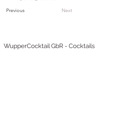
Previous
Next
WupperCocktail GbR - Cocktails
of your dreams
info@wuppercocktail.de
0202 60944582
Nützenberger Str. 210, 42115 Wuppertal,
Germany
©2022 WupperCocktail GbR - Cocktails of your
dreams.
imprint
Terms and Conditions