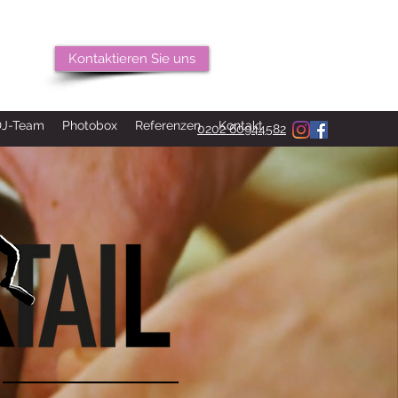
Kontaktieren Sie uns
DJ-Team
Photobox
Referenzen
Kontakt
0202 60944582