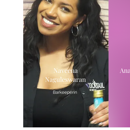
Naveena
Ana
Naguleswaran
Barkeeperin