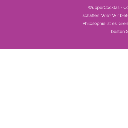
WupperCocktail - Coc
schaffen. Wie? Wir bi
Philosophie ist es, Gr
besten S