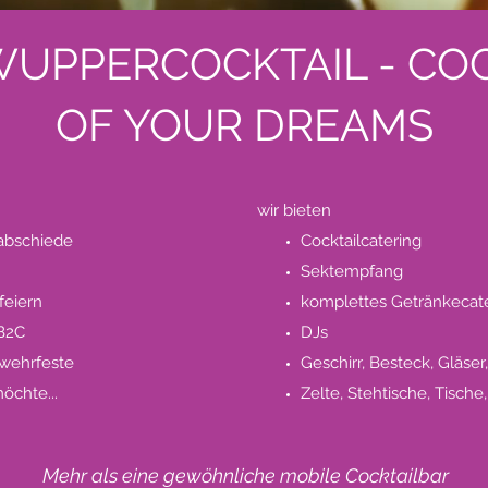
WUPPERCOCKTAIL - COC
OF YOUR DREAMS
wir bieten
abschiede
Cocktailcatering
Sektempfang
eiern
komplettes Getränkecate
 B2C
DJs
rwehrfeste
Geschirr, Besteck, Gläser,
öchte...
Zelte, Stehtische, Tische,
Mehr als eine gewöhnliche mobile Cocktailbar