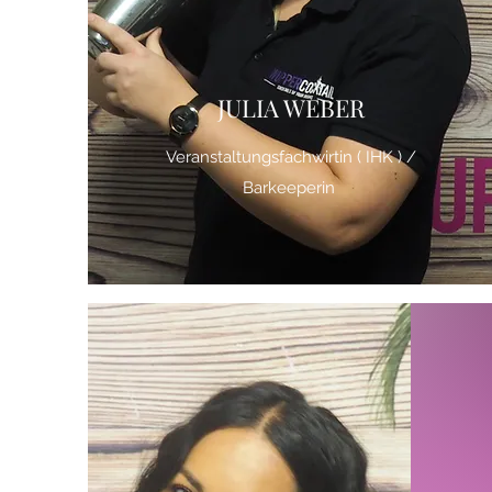
JULIA WEBER
Veranstaltungsfachwirtin ( IHK ) /
Barkeeperin