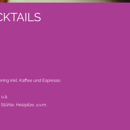
KTAILS
ring inkl. Kaffee und Espresso
 u.ä.
 Stühle, Heiz
pilze, u.v.m.