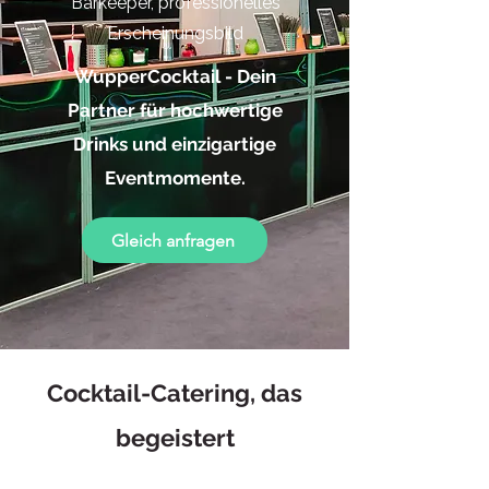
Barkeeper, professionelles
Erscheinungsbild
WupperCocktail - Dein
Partner für hochwertige
Drinks und einzigartige
Eventmomente.
Gleich anfragen
Cocktail-Catering, das
begeistert