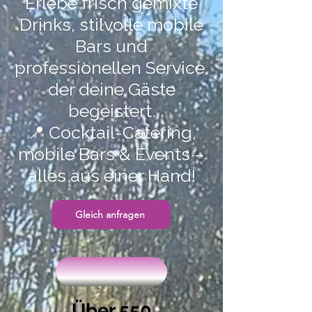
Erlebe frisch gemixte
Drinks, stilvolle mobile
Bars und
professionellen Service,
der deine Gäste
begeistert.
📍 Cocktail-Catering,
mobile Bars & Events –
alles aus einer Hand!
Gleich anfragen
Über 550