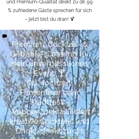
und Premium-Qualität direkt zu dir. 99
% zufriedene Gäste sprechen für sich
– jetzt bist du dran! 🍹
Premium-Cocktail- &
Getränke-Catering für
dein unvergessliches
Event! 🍸
Ob Hochzeit,
Firmenfeier oder
Stadtfest –
WupperCocktail liefert
kreative Cocktails und
Drinks direkt zu dir.