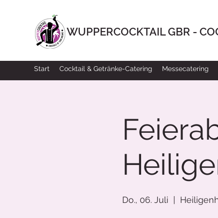
WUPPERCOCKTAIL GBR - CO
Start
Cocktail & Getränke-Catering
Messecatering
Feiera
Heilig
Do., 06. Juli
  |  
Heiligen