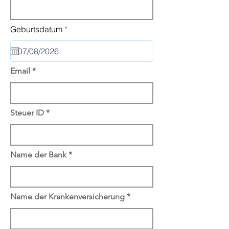
r
Geburtsdatum
*
e
q
u
i
r
Email
e
d
Steuer ID
Name der Bank
Name der Krankenversicherung