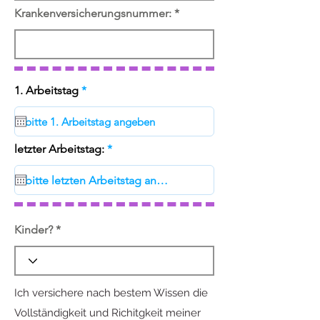
Krankenversicherungsnummer:
r
1. Arbeitstag
*
e
q
u
i
r
r
letzter Arbeitstag:
*
e
e
d
q
u
i
r
e
d
Kinder?
Ich versichere nach bestem Wissen die
Vollständigkeit und Richitgkeit meiner