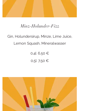
Minz-Holunder-Fizz
Gin, Holundersirup, Minze, Lime Juice,
0,4l
6,50 €
0,5l
7,50 €