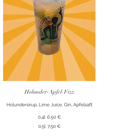
Holunder-Apfel-Fizz
Holundersirup, Lime Juice, Gin, Apfelsaft
0,4l
6,50 €
0,5l
7,50 €