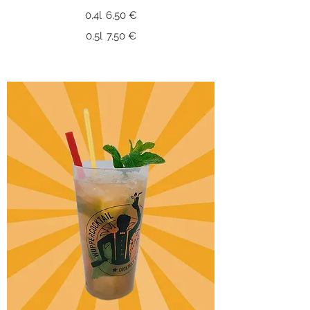
0,4l
6,50 €
0,5l
7,50 €