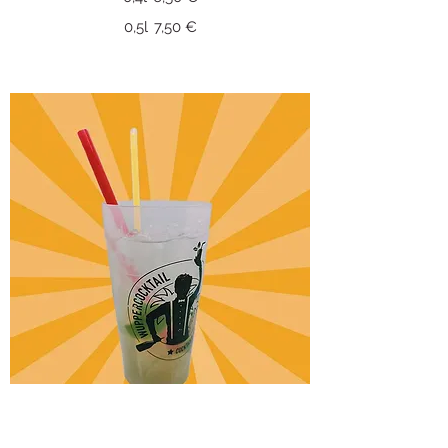
0,5l
7,50 €