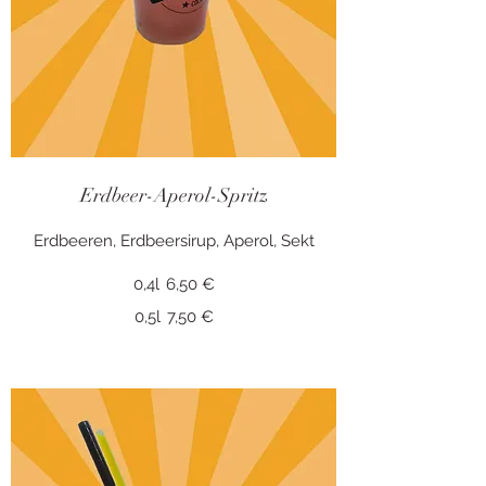
Erdbeer-Aperol-Spritz
0,4l
6,50 €
0,5l
7,50 €