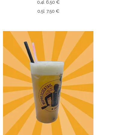
0,4l
6,50 €
0,5l
7,50 €