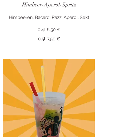
Himbeer-Aperol-Spritz
0,4l
6,50 €
0,5l
7,50 €