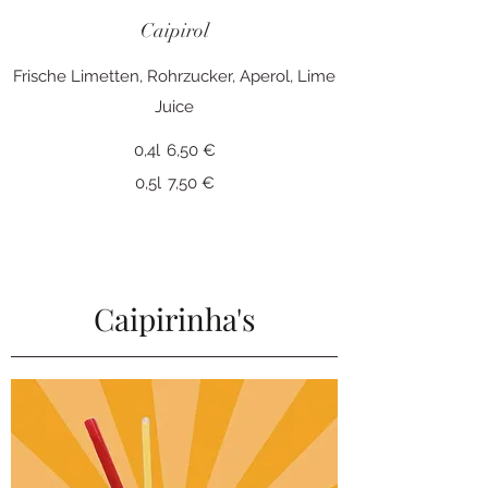
Caipirol
Frische Limetten, Rohrzucker, Aperol, Lime
Juice
0,4l
6,50 €
0,5l
7,50 €
Caipirinha's