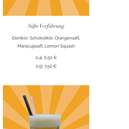
Süße Verführung
Eierlikör, Schokolikör, Orangensaft,
0,4l
6,50 €
0,5l
7,50 €