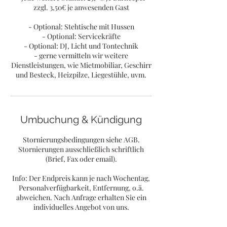
zzgl. 3,50€ je anwesenden Gast
- Optional: Stehtische mit Hussen
- Optional: Servicekräfte
- Optional: DJ, Licht und Tontechnik
- gerne vermitteln wir weitere
Dienstleistungen, wie Mietmobiliar, Geschirr
und Besteck, Heizpilze, Liegestühle, uvm.
Umbuchung & Kündigung
Stornierungsbedingungen siehe AGB.
Stornierungen ausschließlich schriftlich
(Brief, Fax oder email).
Info: Der Endpreis kann je nach Wochentag,
Personalverfügbarkeit, Entfernung, o.ä.
abweichen. Nach Anfrage erhalten Sie ein
individuelles Angebot von uns.