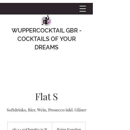
WUPPERCOCKTAIL GBR -
COCKTAILS OF YOUR
DREAMS
Flat S
Softdrinks, Bier, Wein, Prosecco inkl. Gläser
ab
14,95€brutto/p.P.
ab 14,95€brutto/p.P.
Beim Kunden